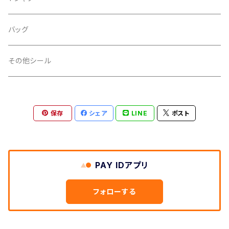
ライン
金
iphoneケース
シール
バッグ
スペース
銀
その他シール
扇
透明
保存
シェア
LINE
ポスト
ノーマル
PP加工
タマムシ
あり
印刷
PAY IDアプリ
なし
インクジェット
カラーフィルム
フォローする
オフセット
セパレーター