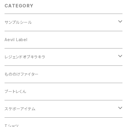
CATEGORY
サンプルシール
プリズム
Aevil Label
スクエア
レンチキュラー
レジェンドオブキラキラ
ノイズ
箔ホロ
シール
もののけファイター
ドット
タマムシ
缶バッチ
ブートレくん
レインボー
ノーマル
グリッター
Tシャツ
スケボーアイテム
ウエーブ
透明
蓄光
バッグ
デッキテープ
Tシャツ