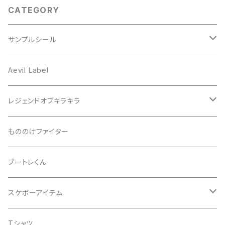
CATEGORY
サンプルシール
プリズム
Aevil Label
スクエア
レンチキュラー
レジェンドオブキラキラ
ノイズ
箔ホロ
シール
もののけファイター
ドット
タマムシ
缶バッチ
ブートレくん
レインボー
ノーマル
グリッター
Tシャツ
スケボーアイテム
ウエーブ
透明
蓄光
バッグ
デッキテープ
Tシャツ