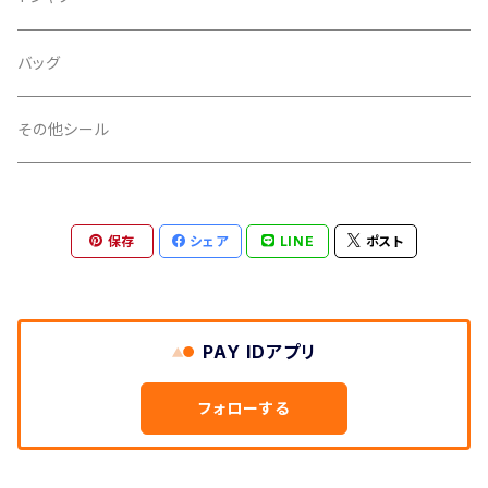
ライン
金
iphoneケース
シール
バッグ
スペース
銀
その他シール
扇
透明
保存
シェア
LINE
ポスト
ノーマル
PP加工
タマムシ
あり
印刷
PAY IDアプリ
なし
インクジェット
カラーフィルム
フォローする
オフセット
セパレーター