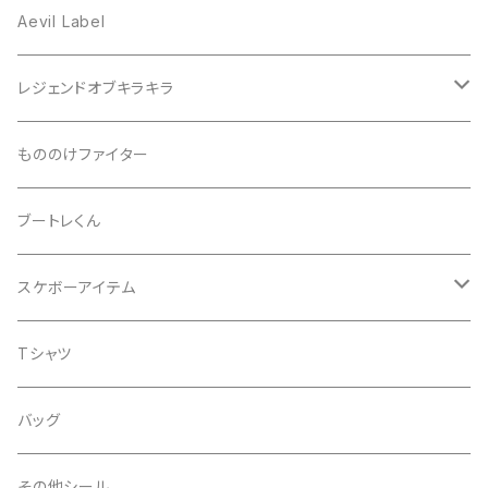
プリズム
Aevil Label
スクエア
レンチキュラー
レジェンドオブキラキラ
ノイズ
箔ホロ
シール
もののけファイター
ドット
タマムシ
缶バッチ
ブートレくん
レインボー
ノーマル
グリッター
Tシャツ
スケボーアイテム
ウエーブ
透明
蓄光
バッグ
デッキテープ
Tシャツ
ライン
金
iphoneケース
シール
バッグ
スペース
銀
その他シール