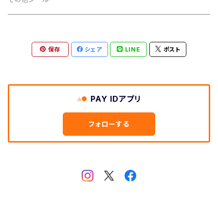
扇
透明
保存
シェア
LINE
ポスト
ノーマル
PP加工
タマムシ
あり
印刷
PAY IDアプリ
なし
インクジェット
カラーフィルム
フォローする
オフセット
セパレーター
黄色
白