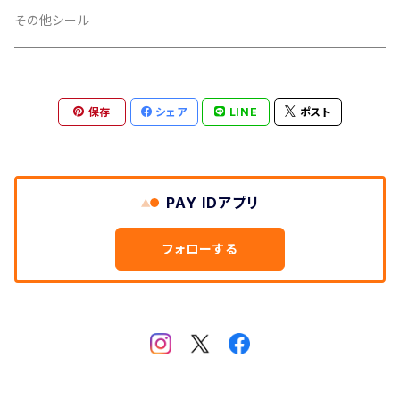
銀
その他シール
扇
透明
保存
シェア
LINE
ポスト
ノーマル
PP加工
タマムシ
あり
印刷
PAY IDアプリ
なし
インクジェット
カラーフィルム
フォローする
オフセット
セパレーター
黄色
白