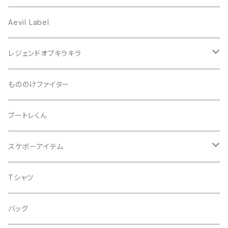
プリズム
Aevil Label
スクエア
レンチキュラー
レジェンドオブキラキラ
ノイズ
箔ホロ
シール
もののけファイター
ドット
タマムシ
缶バッチ
ブートレくん
レインボー
ノーマル
グリッター
Tシャツ
スケボーアイテム
ウエーブ
透明
蓄光
バッグ
デッキテープ
Tシャツ
ライン
金
iphoneケース
シール
バッグ
スペース