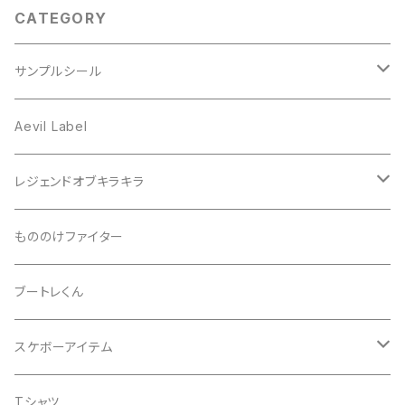
CATEGORY
サンプルシール
プリズム
Aevil Label
スクエア
レンチキュラー
レジェンドオブキラキラ
ノイズ
箔ホロ
シール
もののけファイター
ドット
タマムシ
缶バッチ
ブートレくん
レインボー
ノーマル
グリッター
Tシャツ
スケボーアイテム
ウエーブ
透明
蓄光
バッグ
デッキテープ
Tシャツ