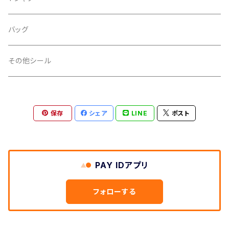
ライン
金
iphoneケース
シール
バッグ
スペース
銀
その他シール
扇
透明
保存
シェア
LINE
ポスト
ノーマル
PP加工
タマムシ
あり
印刷
PAY IDアプリ
なし
インクジェット
カラーフィルム
フォローする
オフセット
セパレーター