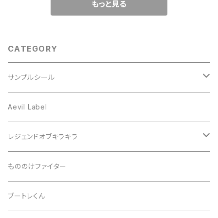
もっと見る
CATEGORY
サンプルシール
プリズム
Aevil Label
スクエア
レンチキュラー
レジェンドオブキラキラ
ノイズ
箔ホロ
シール
もののけファイター
ドット
タマムシ
缶バッチ
ブートレくん
レインボー