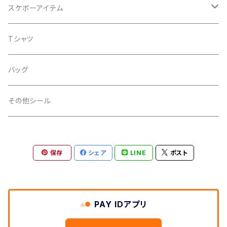
ノーマル
グリッター
Tシャツ
スケボーアイテム
ウエーブ
透明
蓄光
バッグ
デッキテープ
Tシャツ
ライン
金
iphoneケース
シール
バッグ
スペース
銀
その他シール
扇
透明
保存
シェア
LINE
ポスト
ノーマル
PP加工
タマムシ
あり
印刷
PAY IDアプリ
なし
インクジェット
カラーフィルム