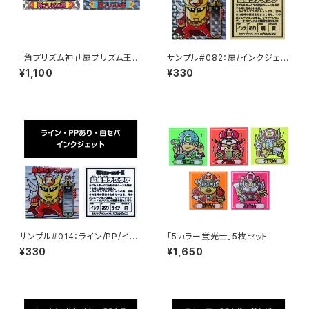
「角プリズム神」「扇プリズム王」
サンプル#082：扇/インクジェッ
2枚セット
ト/黄セパ
¥1,100
¥330
サンプル#014：ライン/PP/イン
「5カラー蛍光士」5枚セット
クジェット/白セパ
¥330
¥1,650