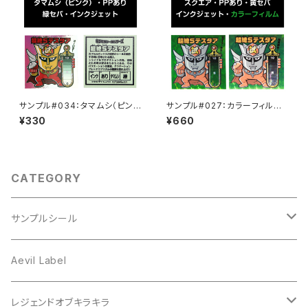
サンプル#034：タマムシ（ピン
サンプル#027：カラーフィルム /
ク）/PP/インクジェット/緑セパ
インクジェット2枚セット
¥330
¥660
CATEGORY
サンプルシール
プリズム
Aevil Label
スクエア
レンチキュラー
レジェンドオブキラキラ