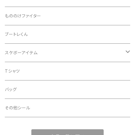
ノイズ
箔ホロ
シール
もののけファイター
ドット
タマムシ
缶バッチ
ブートレくん
レインボー
ノーマル
グリッター
Tシャツ
スケボーアイテム
ウエーブ
透明
蓄光
バッグ
デッキテープ
Tシャツ
ライン
金
iphoneケース
シール
バッグ
スペース
銀
その他シール
扇
透明