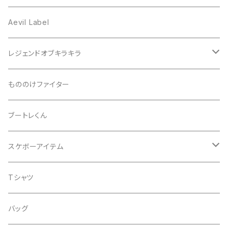
プリズム
Aevil Label
スクエア
レンチキュラー
レジェンドオブキラキラ
ノイズ
箔ホロ
シール
もののけファイター
ドット
タマムシ
缶バッチ
ブートレくん
レインボー
ノーマル
グリッター
Tシャツ
スケボーアイテム
ウエーブ
透明
蓄光
バッグ
デッキテープ
Tシャツ
ライン
金
iphoneケース
シール
バッグ
スペース