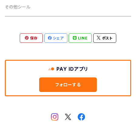
銀
その他シール
扇
透明
保存
シェア
LINE
ポスト
ノーマル
PP加工
タマムシ
あり
印刷
PAY IDアプリ
なし
インクジェット
カラーフィルム
フォローする
オフセット
セパレーター
黄色
白