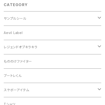
CATEGORY
サンプルシール
プリズム
Aevil Label
スクエア
レンチキュラー
レジェンドオブキラキラ
ノイズ
箔ホロ
シール
もののけファイター
ドット
タマムシ
缶バッチ
ブートレくん
レインボー
ノーマル
グリッター
Tシャツ
スケボーアイテム
ウエーブ
透明
蓄光
バッグ
デッキテープ
Tシャツ