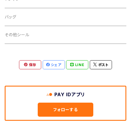
ライン
金
iphoneケース
シール
バッグ
スペース
銀
その他シール
扇
透明
保存
シェア
LINE
ポスト
ノーマル
PP加工
タマムシ
あり
印刷
PAY IDアプリ
なし
インクジェット
カラーフィルム
フォローする
オフセット
セパレーター