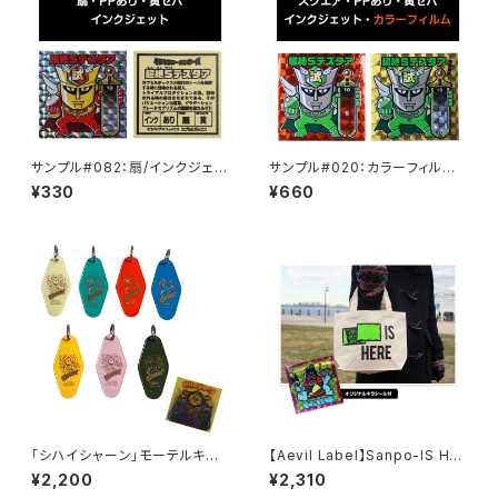
サンプル#082：扇/インクジェッ
サンプル#020：カラーフィルム /
ト/黄セパ
インクジェット2枚セット
¥330
¥660
「シハイシャーン」モーテルキー
【Aevil Label】Sanpo-IS HE
ホルダー・レンチキュラーシール
RE
¥2,200
¥2,310
セット