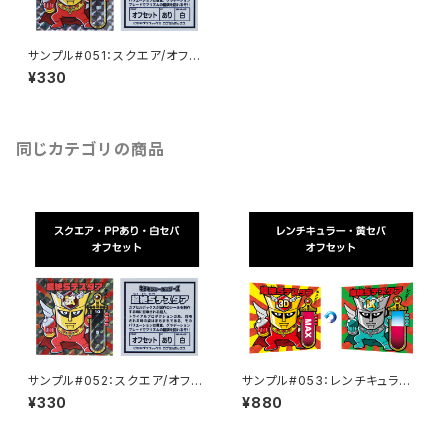
サンプル#051：スクエア/オフセ
ット/白セパ
¥330
同じカテゴリの商品
サンプル#052：スクエア/オフセ
サンプル#053：レンチキュラー
ット/白セパ
シール
¥330
¥880