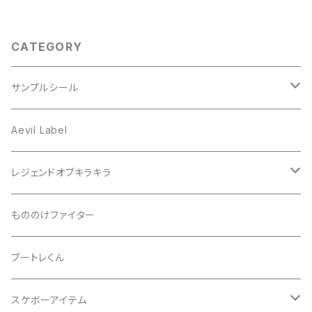
CATEGORY
サンプルシール
プリズム
Aevil Label
スクエア
レンチキュラー
レジェンドオブキラキラ
ノイズ
箔ホロ
シール
もののけファイター
ドット
タマムシ
缶バッチ
ブートレくん
レインボー
ノーマル
グリッター
Tシャツ
スケボーアイテム