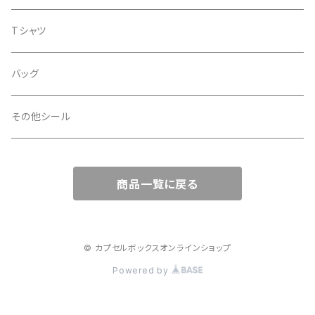
ウエーブ
透明
蓄光
バッグ
デッキテープ
Tシャツ
ライン
金
iphoneケース
シール
バッグ
スペース
銀
その他シール
扇
透明
商品一覧に戻る
ノーマル
PP加工
タマムシ
あり
印刷
© カプセルボックスオンラインショップ
Powered by
なし
インクジェット
カラーフィルム