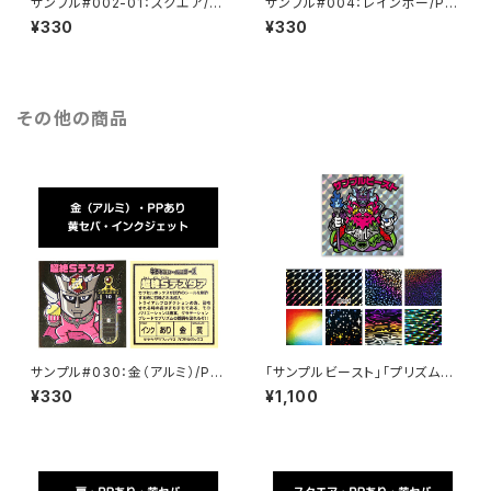
サンプル#002-01：スクエア/P
サンプル#004：レインボー/PP/
P/インクジェット/黄セパ
インクジェット/白セパ
¥330
¥330
その他の商品
サンプル#030：金（アルミ）/PP/
「サンプルビースト」「プリズム無
インクジェット/黄セパ
地サンプル」10枚セット
¥330
¥1,100