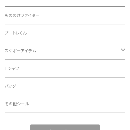
ノイズ
箔ホロ
シール
もののけファイター
ドット
タマムシ
缶バッチ
ブートレくん
レインボー
ノーマル
グリッター
Tシャツ
スケボーアイテム
ウエーブ
透明
蓄光
バッグ
デッキテープ
Tシャツ
ライン
金
iphoneケース
シール
バッグ
スペース
銀
その他シール
扇
透明