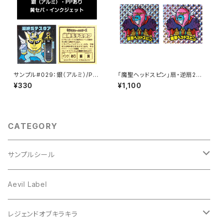
サンプル#029：銀（アルミ）/PP/
「魔聖ヘッドスピン」扇・逆扇2枚
インクジェット/黄セパ
セット
¥330
¥1,100
CATEGORY
サンプルシール
プリズム
Aevil Label
スクエア
レンチキュラー
レジェンドオブキラキラ