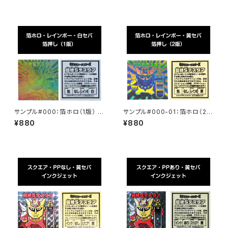
サンプル#000：箔ホロ（1版） /
サンプル#000-01：箔ホロ（2
白セパ
版） / 黄セパ
¥880
¥880