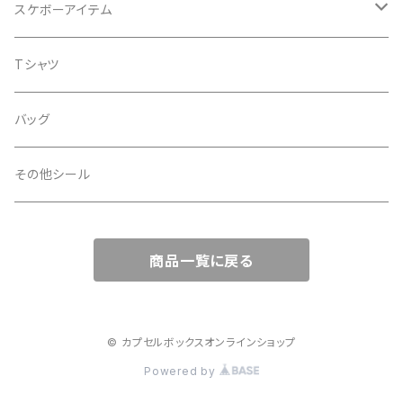
ノーマル
グリッター
Tシャツ
スケボーアイテム
ウエーブ
透明
蓄光
バッグ
デッキテープ
Tシャツ
ライン
金
iphoneケース
シール
バッグ
スペース
銀
その他シール
扇
透明
商品一覧に戻る
ノーマル
PP加工
タマムシ
あり
印刷
© カプセルボックスオンラインショップ
Powered by
なし
インクジェット
カラーフィルム