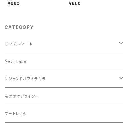
インクジェット2枚セット
白セパ
¥660
¥880
CATEGORY
サンプルシール
プリズム
Aevil Label
スクエア
レンチキュラー
レジェンドオブキラキラ
ノイズ
箔ホロ
シール
もののけファイター
ドット
タマムシ
缶バッチ
ブートレくん
レインボー