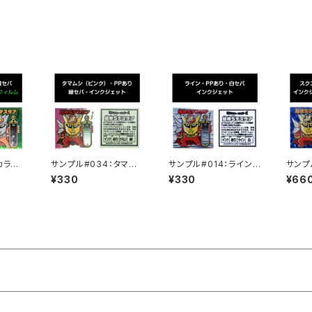
カラー
サンプル#034：タマム
サンプル#014：ライン/
サンプ
クジェッ
シ（ピンク）/PP/インク
PP/インクジェット/白セ
フィル
¥330
¥330
¥66
ジェット/緑セパ
パ
ト2枚