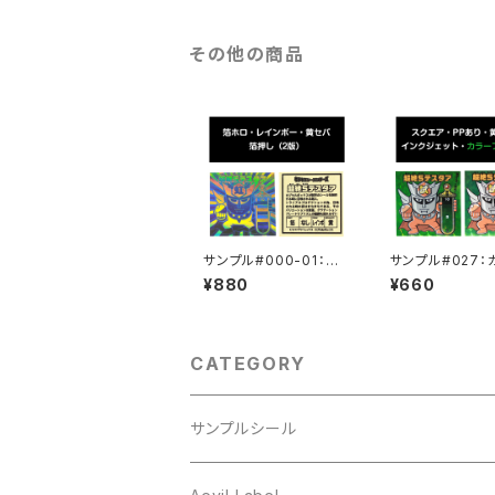
その他の商品
サンプル#000-01：箔
サンプル#027：
ホロ（2版） / 黄セパ
フィルム / イン
¥880
¥660
ト2枚セット
CATEGORY
サンプルシール
プリズム