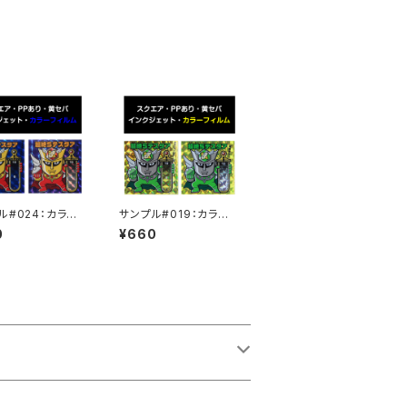
ル#024：カラー
サンプル#019：カラーフ
ム / インクジェッ
ィルム / インクジェット2
0
¥660
セット
枚セット