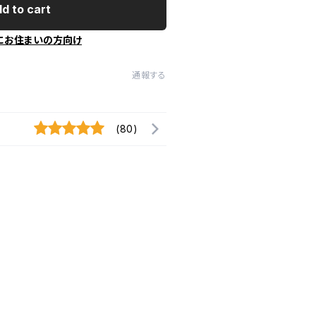
d to cart
にお住まいの方向け
通報する
(80)