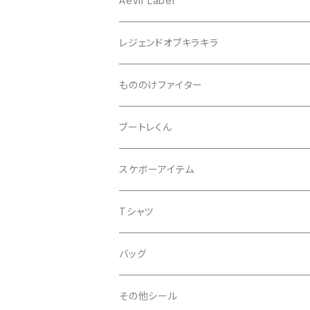
Aevil Label
スクエア
レンチキュラー
レジェンドオブキラキラ
ノイズ
箔ホロ
シール
もののけファイター
ドット
タマムシ
缶バッチ
ブートレくん
レインボー
ノーマル
グリッター
Tシャツ
スケボーアイテム
ウエーブ
透明
蓄光
バッグ
デッキテープ
Tシャツ
ライン
金
iphoneケース
シール
バッグ
スペース
銀
その他シール