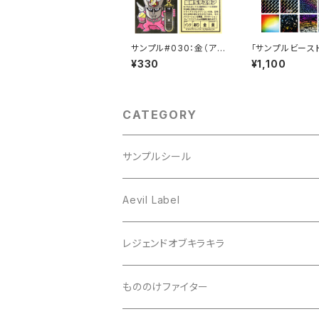
サンプル#030：金（アル
「サンプルビースト
ミ）/PP/インクジェット/
リズム無地サンプ
¥330
¥1,100
黄セパ
枚セット
CATEGORY
サンプルシール
プリズム
Aevil Label
スクエア
レンチキュラー
レジェンドオブキラキラ
ノイズ
箔ホロ
シール
もののけファイター