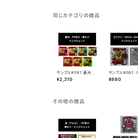
同じカテゴリの商品
サンプル#081：蓄光シ
サンプル#082：
ール/PP/インクジェッ
シ/50mm（5mm
¥2,310
¥880
ト/黄セパ
ンクジェット
その他の商品