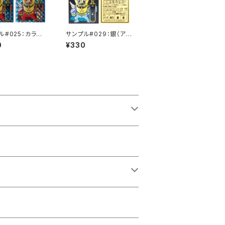
ル#025：カラー
サンプル#029：銀（アル
ム / インクジェッ
ミ）/PP/インクジェット/
0
¥330
セット
黄セパ