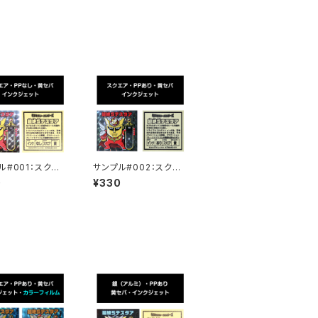
ル#001：スクエ
サンプル#002：スクエ
ンクジェット/黄セ
ア/PP/インクジェット/
0
¥330
黄セパ