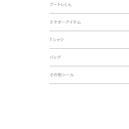
ドット
タマムシ
缶バッチ
ブートレくん
レインボー
ノーマル
グリッター
Tシャツ
スケボーアイテム
ウエーブ
透明
蓄光
バッグ
デッキテープ
Tシャツ
ライン
金
iphoneケース
シール
バッグ
スペース
銀
その他シール
扇
透明
ノーマル
PP加工
タマムシ
あり
印刷