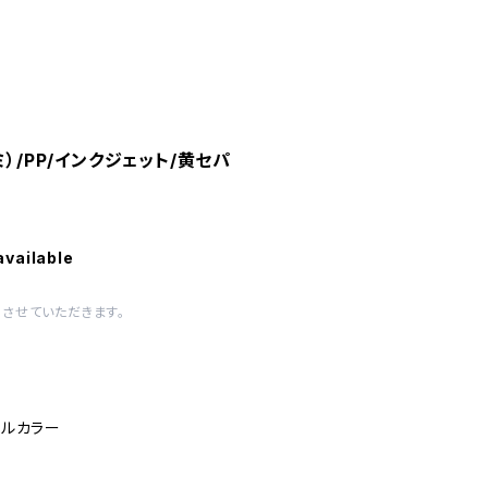
ミ）/PP/インクジェット/黄セパ
available
させていただきます。
フルカラー