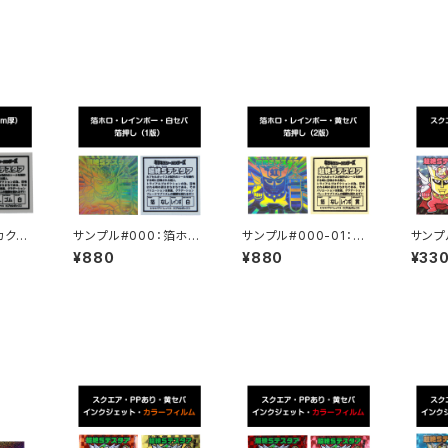
カクケ
サンプル#000：箔ホロ
サンプル#000-01：箔
サンプ
厚）/イ
（1版） / 白セパ
ホロ（2版） / 黄セパ
ア/イ
¥880
¥880
¥33
パ